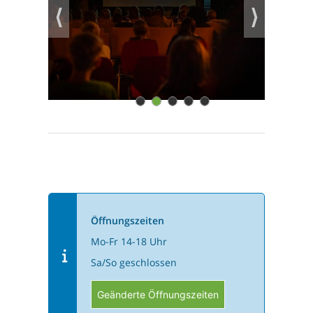
⟨
⟩
1
2
3
4
5
Öffnungszeiten
Mo-Fr 14-18 Uhr
Sa/So geschlossen
Geänderte Öffnungszeiten