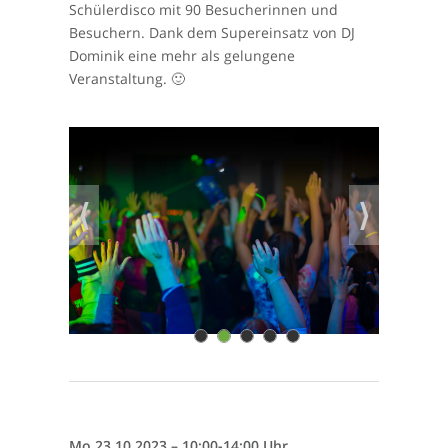
Schülerdisco mit 90 Besucherinnen und
Besuchern. Dank dem Supereinsatz von DJ
Dominik eine mehr als gelungene
Veranstaltung. 🙂
⟨
⟩
1
2
3
4
5
Mo 23.10.2023 – 10:00-14:00 Uhr