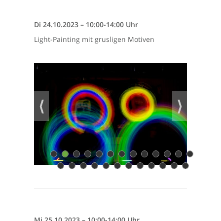
Di 24.10.2023 – 10:00-14:00 Uhr
Light-Painting mit grusligen Motiven
⟨
⟩
1
2
3
4
5
6
7
8
9
10
11
12
13
14
15
16
17
18
19
20
21
22
23
24
25
Mi 25.10.2023 – 10:00-14:00 Uhr