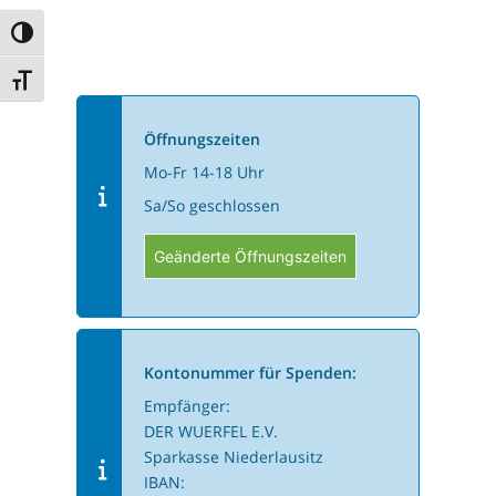
Umschalten auf hohe Kontraste
Schrift vergrößern
Öffnungszeiten
Mo-Fr 14-18 Uhr
Sa/So geschlossen
Geänderte Öffnungszeiten
Kontonummer für Spenden:
Empfänger:
DER WUERFEL E.V.
Sparkasse Niederlausitz
IBAN: