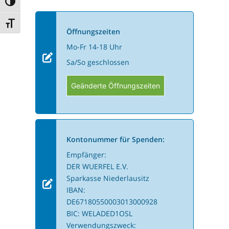
Umschalten auf hohe Kontraste
Schrift vergrößern
Öffnungszeiten
Mo-Fr 14-18 Uhr
Sa/So geschlossen
Geänderte Öffnungszeiten
Kontonummer für Spenden:
Empfänger:
DER WUERFEL E.V.
Sparkasse Niederlausitz
IBAN:
DE67180550003013000928
BIC: WELADED1OSL
Verwendungszweck: